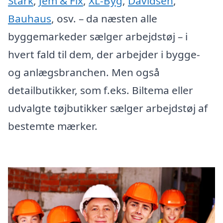
Stark
,
Jem & Fix
,
XL-Byg
,
Davidsen
,
Bauhaus
, osv. – da næsten alle
byggemarkeder sælger arbejdstøj – i
hvert fald til dem, der arbejder i bygge-
og anlægsbranchen. Men også
detailbutikker, som f.eks. Biltema eller
udvalgte tøjbutikker sælger arbejdstøj af
bestemte mærker.