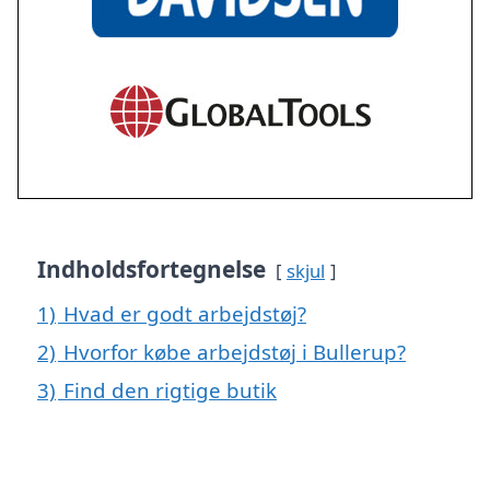
Indholdsfortegnelse
skjul
1)
Hvad er godt arbejdstøj?
2)
Hvorfor købe arbejdstøj i Bullerup?
3)
Find den rigtige butik