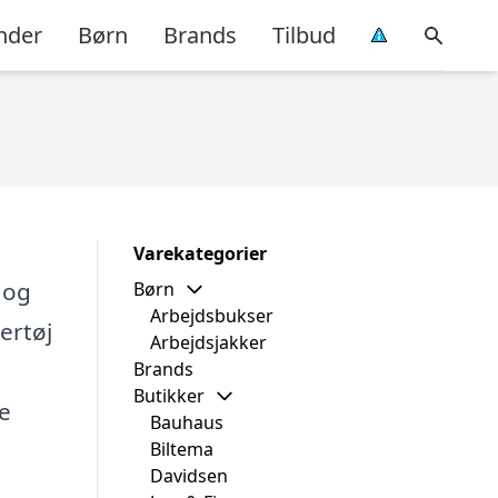
nder
Børn
Brands
Tilbud
Varekategorier
 og
Børn
Arbejdsbukser
ertøj
Arbejdsjakker
Brands
Butikker
le
Bauhaus
Biltema
Davidsen