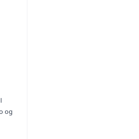
l
ko og