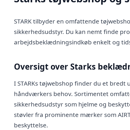
STARK tilbyder en omfattende tøjwebshop
sikkerhedsudstyr. Du kan nemt finde pr
arbejdsbeklædningsindkøb enkelt og tids
Oversigt over Starks beklæd
I STARKs tøjwebshop finder du et bredt ud
håndværkers behov. Sortimentet omfatter 
sikkerhedsudstyr som hjelme og beskytte
støvler fra prominente mærker som AIR
beskyttelse.