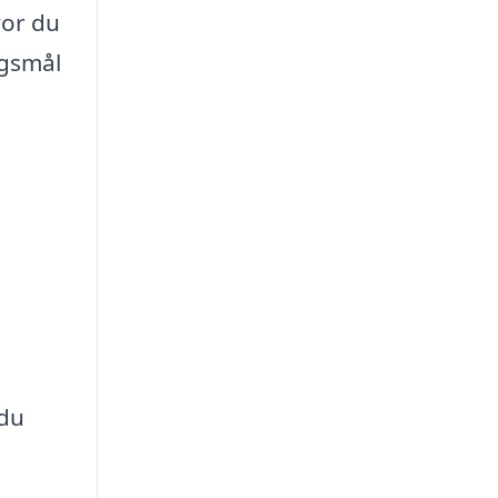
vor du
rgsmål
 du