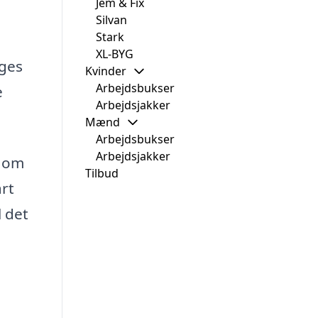
Jem & Fix
Silvan
Stark
XL-BYG
ages
Kvinder
Arbejdsbukser
e
Arbejdsjakker
Mænd
Arbejdsbukser
Arbejdsjakker
t om
Tilbud
art
l det