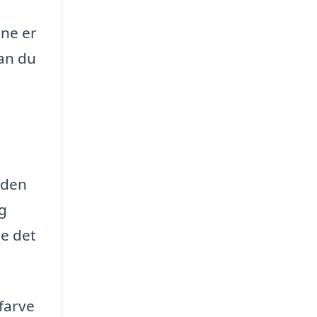
ne er
kan du
iden
og
ge det
 farve