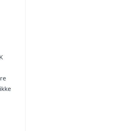
K
øre
ikke