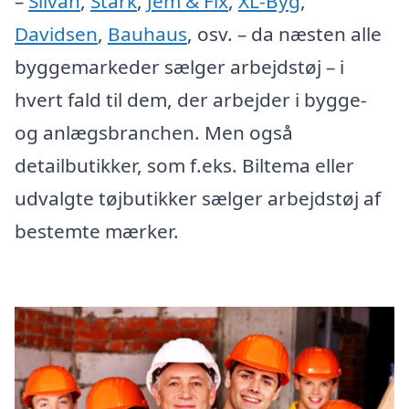
–
Silvan
,
Stark
,
Jem & Fix
,
XL-Byg
,
Davidsen
,
Bauhaus
, osv. – da næsten alle
byggemarkeder sælger arbejdstøj – i
hvert fald til dem, der arbejder i bygge-
og anlægsbranchen. Men også
detailbutikker, som f.eks. Biltema eller
udvalgte tøjbutikker sælger arbejdstøj af
bestemte mærker.