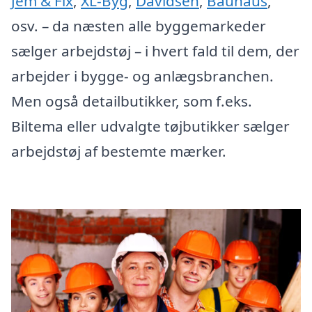
Jem & Fix
,
XL-Byg
,
Davidsen
,
Bauhaus
,
osv. – da næsten alle byggemarkeder
sælger arbejdstøj – i hvert fald til dem, der
arbejder i bygge- og anlægsbranchen.
Men også detailbutikker, som f.eks.
Biltema eller udvalgte tøjbutikker sælger
arbejdstøj af bestemte mærker.