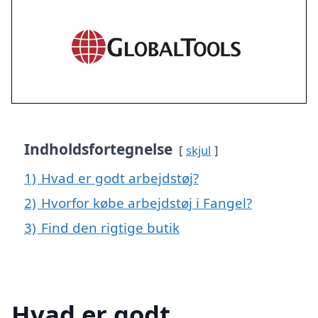
Indholdsfortegnelse
skjul
1)
Hvad er godt arbejdstøj?
2)
Hvorfor købe arbejdstøj i Fangel?
3)
Find den rigtige butik
Hvad er godt