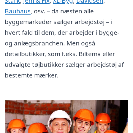
Stark
,
Jem & Fix
,
XL-Byg
,
Davidsen
,
Bauhaus
, osv. – da næsten alle
byggemarkeder sælger arbejdstøj – i
hvert fald til dem, der arbejder i bygge-
og anlægsbranchen. Men også
detailbutikker, som f.eks. Biltema eller
udvalgte tøjbutikker sælger arbejdstøj af
bestemte mærker.