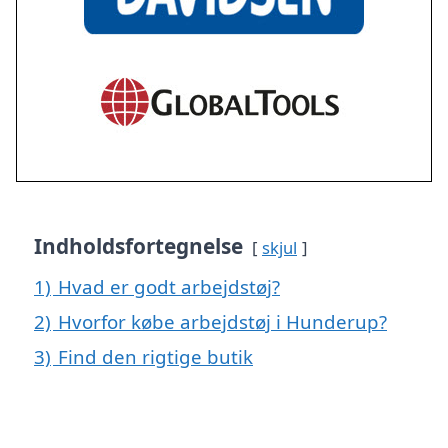
Indholdsfortegnelse
skjul
1)
Hvad er godt arbejdstøj?
2)
Hvorfor købe arbejdstøj i Hunderup?
3)
Find den rigtige butik