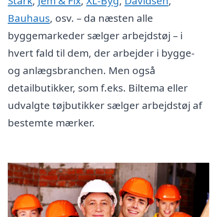
Stark
,
Jem & Fix
,
XL-Byg
,
Davidsen
,
Bauhaus
, osv. – da næsten alle
byggemarkeder sælger arbejdstøj – i
hvert fald til dem, der arbejder i bygge-
og anlægsbranchen. Men også
detailbutikker, som f.eks. Biltema eller
udvalgte tøjbutikker sælger arbejdstøj af
bestemte mærker.