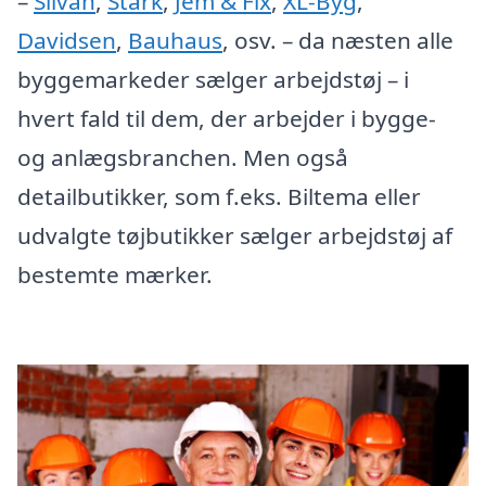
–
Silvan
,
Stark
,
Jem & Fix
,
XL-Byg
,
Davidsen
,
Bauhaus
, osv. – da næsten alle
byggemarkeder sælger arbejdstøj – i
hvert fald til dem, der arbejder i bygge-
og anlægsbranchen. Men også
detailbutikker, som f.eks. Biltema eller
udvalgte tøjbutikker sælger arbejdstøj af
bestemte mærker.