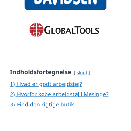
Indholdsfortegnelse
skjul
1)
Hvad er godt arbejdstøj?
2)
Hvorfor købe arbejdstøj i Mesinge?
3)
Find den rigtige butik