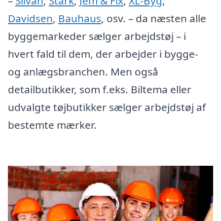
–
Silvan
,
Stark
,
Jem & Fix
,
XL-Byg
,
Davidsen
,
Bauhaus
, osv. – da næsten alle
byggemarkeder sælger arbejdstøj – i
hvert fald til dem, der arbejder i bygge-
og anlægsbranchen. Men også
detailbutikker, som f.eks. Biltema eller
udvalgte tøjbutikker sælger arbejdstøj af
bestemte mærker.