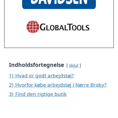
Indholdsfortegnelse
skjul
1)
Hvad er godt arbejdstøj?
2)
Hvorfor købe arbejdstøj i Nørre Broby?
3)
Find den rigtige butik