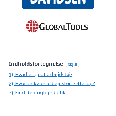
Indholdsfortegnelse
skjul
1)
Hvad er godt arbejdstøj?
2)
Hvorfor købe arbejdstøj i Otterup?
3)
Find den rigtige butik