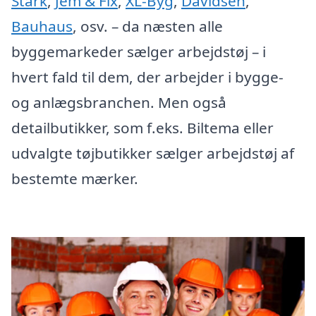
Stark
,
Jem & Fix
,
XL-Byg
,
Davidsen
,
Bauhaus
, osv. – da næsten alle
byggemarkeder sælger arbejdstøj – i
hvert fald til dem, der arbejder i bygge-
og anlægsbranchen. Men også
detailbutikker, som f.eks. Biltema eller
udvalgte tøjbutikker sælger arbejdstøj af
bestemte mærker.