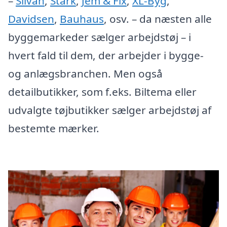
–
Silvan
,
Stark
,
Jem & Fix
,
XL-Byg
,
Davidsen
,
Bauhaus
, osv. – da næsten alle
byggemarkeder sælger arbejdstøj – i
hvert fald til dem, der arbejder i bygge-
og anlægsbranchen. Men også
detailbutikker, som f.eks. Biltema eller
udvalgte tøjbutikker sælger arbejdstøj af
bestemte mærker.