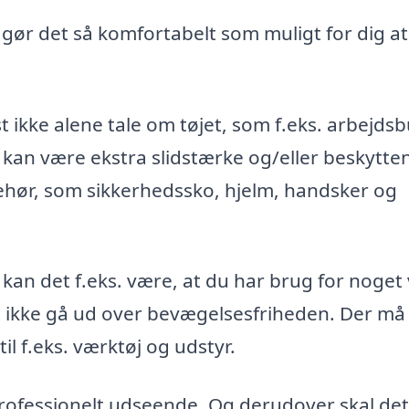
, gør det så komfortabelt som muligt for dig at
t ikke alene tale om tøjet, som f.eks. arbejds
 kan være ekstra slidstærke og/eller beskytte
ehør, som sikkerhedssko, hjelm, handsker og
 kan det f.eks. være, at du har brug for noget
st ikke gå ud over bevægelsesfriheden. Der må
l f.eks. værktøj og udstyr.
 professionelt udseende. Og derudover skal det