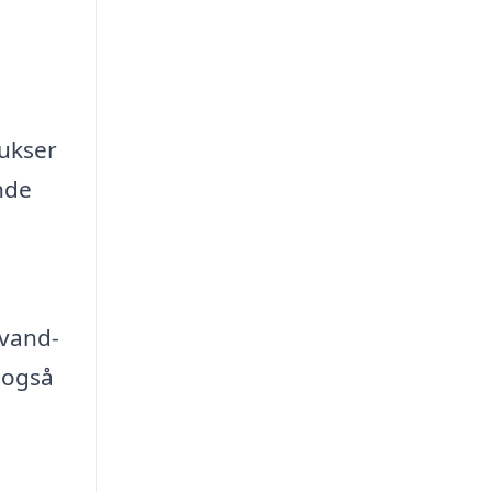
bukser
nde
 vand-
 også