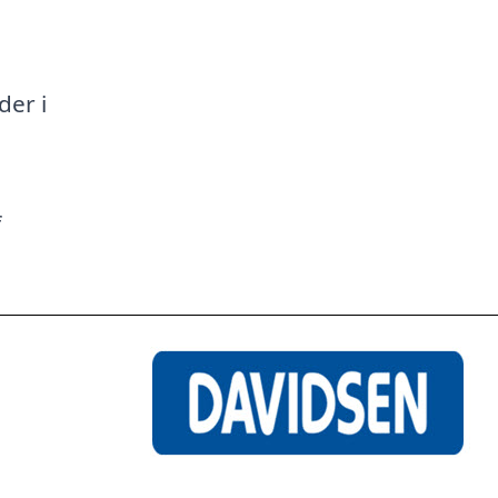
a
der i
f