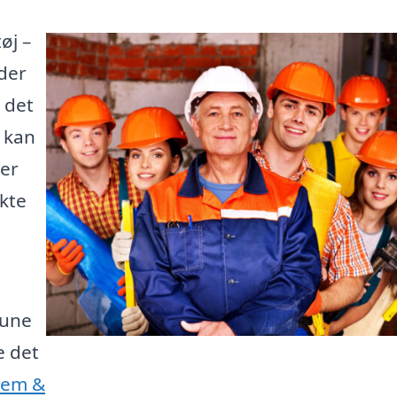
øj –
der
 det
e kan
 er
kte
mune
e det
Jem &