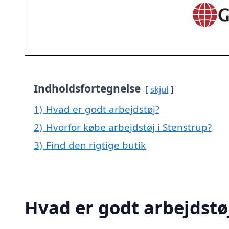
Indholdsfortegnelse
skjul
1)
Hvad er godt arbejdstøj?
2)
Hvorfor købe arbejdstøj i Stenstrup?
3)
Find den rigtige butik
Hvad er godt arbejdstø