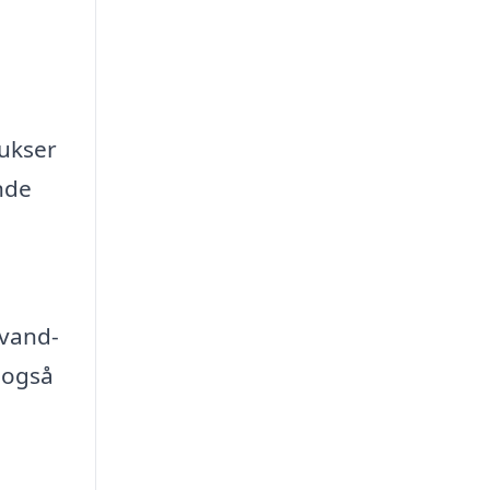
bukser
nde
 vand-
 også