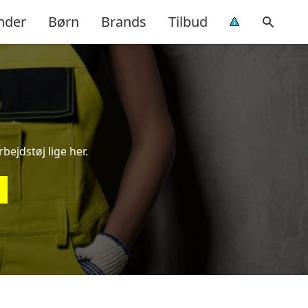
nder
Børn
Brands
Tilbud
bejdstøj lige her.