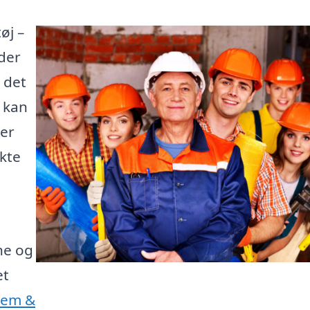
øj –
der
 det
e kan
 er
kte
ne og
et
Jem &