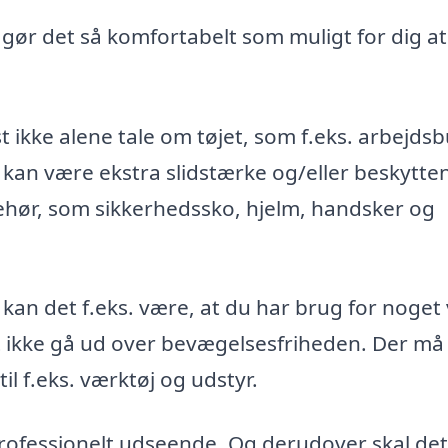
, gør det så komfortabelt som muligt for dig at
t ikke alene tale om tøjet, som f.eks. arbejds
 kan være ekstra slidstærke og/eller beskytte
ehør, som sikkerhedssko, hjelm, handsker og
 kan det f.eks. være, at du har brug for noget
st ikke gå ud over bevægelsesfriheden. Der må
l f.eks. værktøj og udstyr.
 professionelt udseende. Og derudover skal det