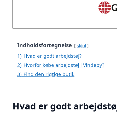
Indholdsfortegnelse
skjul
1)
Hvad er godt arbejdstøj?
2)
Hvorfor købe arbejdstøj i Vindeby?
3)
Find den rigtige butik
Hvad er godt arbejdstø