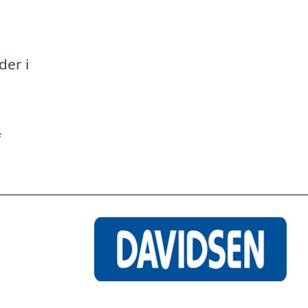
a
der i
f