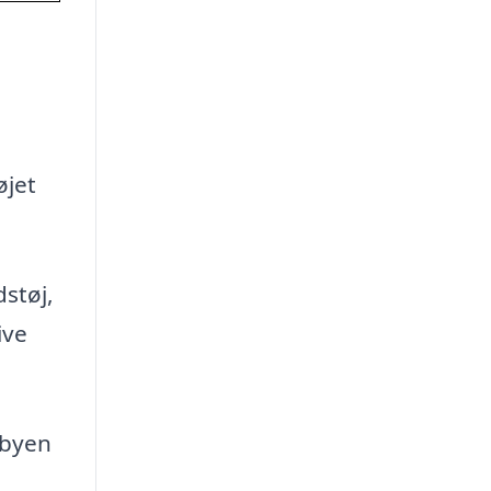
øjet
dstøj,
ive
Åbyen
l