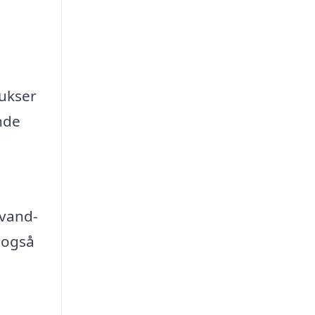
bukser
nde
 vand-
 også