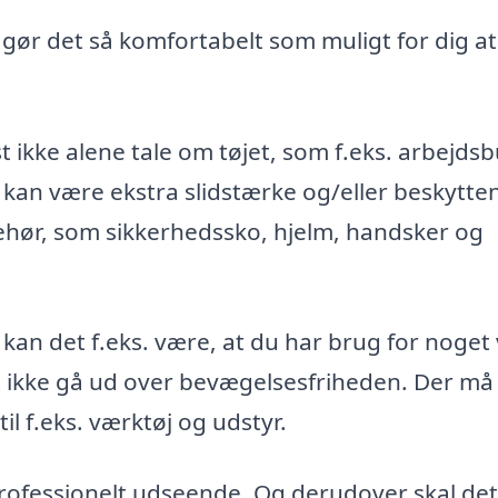
, gør det så komfortabelt som muligt for dig at
t ikke alene tale om tøjet, som f.eks. arbejds
 kan være ekstra slidstærke og/eller beskytte
ehør, som sikkerhedssko, hjelm, handsker og
 kan det f.eks. være, at du har brug for noget
st ikke gå ud over bevægelsesfriheden. Der må
l f.eks. værktøj og udstyr.
 professionelt udseende. Og derudover skal det