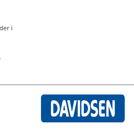
a
der i
f