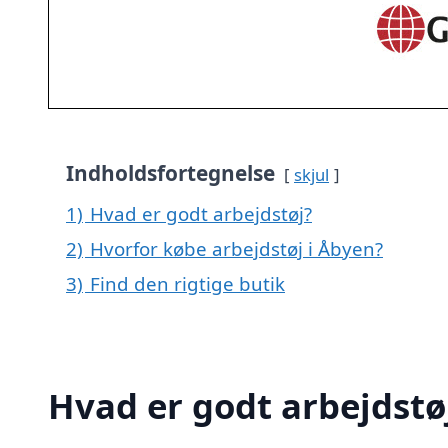
Indholdsfortegnelse
skjul
1)
Hvad er godt arbejdstøj?
2)
Hvorfor købe arbejdstøj i Åbyen?
3)
Find den rigtige butik
Hvad er godt arbejdstø