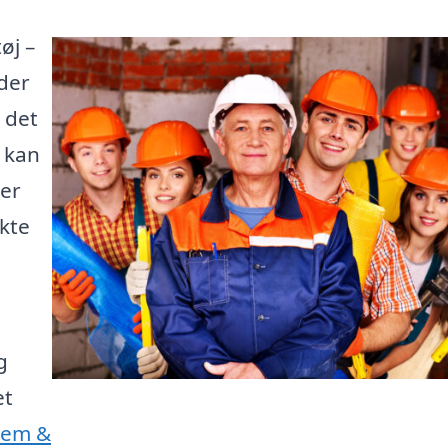
øj –
der
 det
e kan
 er
kte
g
et
Jem &