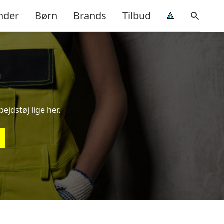
nder
Børn
Brands
Tilbud
ejdstøj lige her.