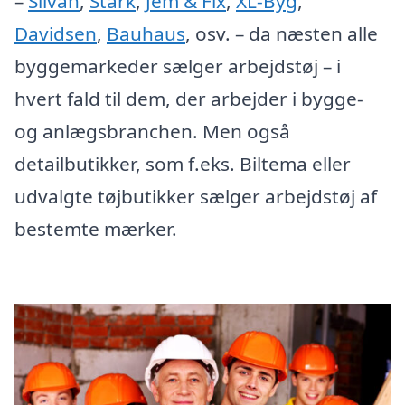
–
Silvan
,
Stark
,
Jem & Fix
,
XL-Byg
,
Davidsen
,
Bauhaus
, osv. – da næsten alle
byggemarkeder sælger arbejdstøj – i
hvert fald til dem, der arbejder i bygge-
og anlægsbranchen. Men også
detailbutikker, som f.eks. Biltema eller
udvalgte tøjbutikker sælger arbejdstøj af
bestemte mærker.