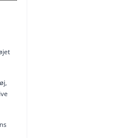
øjet
øj,
ive
Ans
l