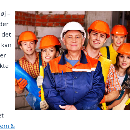
øj –
der
 det
e kan
 er
kte
et
Jem &