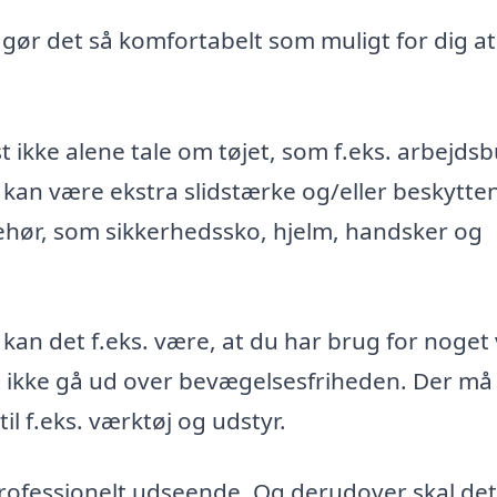
, gør det så komfortabelt som muligt for dig at
t ikke alene tale om tøjet, som f.eks. arbejds
 kan være ekstra slidstærke og/eller beskytte
ehør, som sikkerhedssko, hjelm, handsker og
 kan det f.eks. være, at du har brug for noget
st ikke gå ud over bevægelsesfriheden. Der må
l f.eks. værktøj og udstyr.
 professionelt udseende. Og derudover skal det