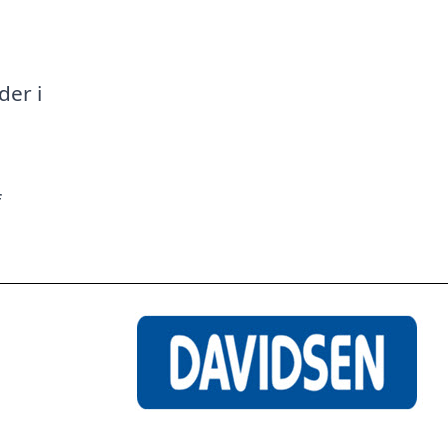
a
der i
f