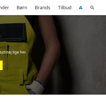
nder
Børn
Brands
Tilbud
jdstøj lige her.