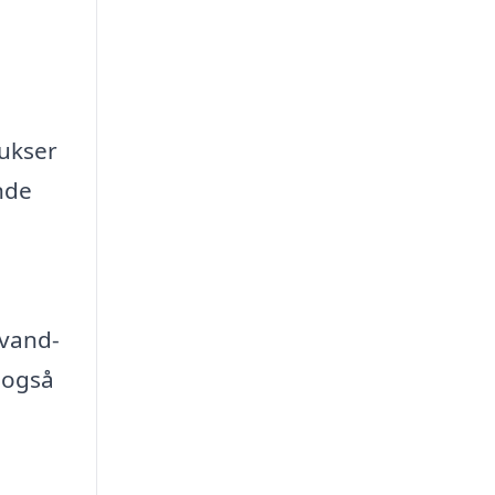
bukser
nde
 vand-
 også