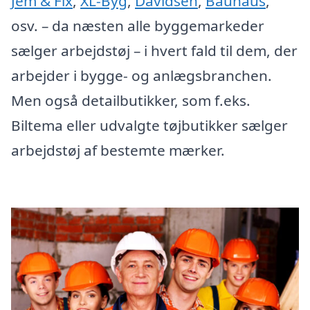
Jem & Fix
,
XL-Byg
,
Davidsen
,
Bauhaus
,
osv. – da næsten alle byggemarkeder
sælger arbejdstøj – i hvert fald til dem, der
arbejder i bygge- og anlægsbranchen.
Men også detailbutikker, som f.eks.
Biltema eller udvalgte tøjbutikker sælger
arbejdstøj af bestemte mærker.