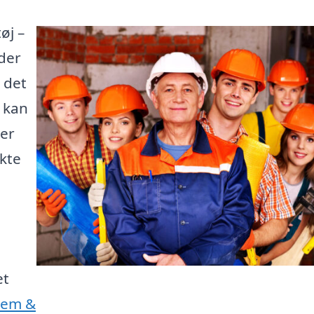
øj –
der
 det
e kan
 er
kte
et
Jem &