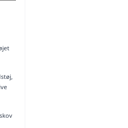
øjet
støj,
ive
Askov
l