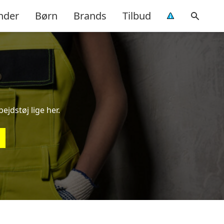
nder
Børn
Brands
Tilbud
ejdstøj lige her.