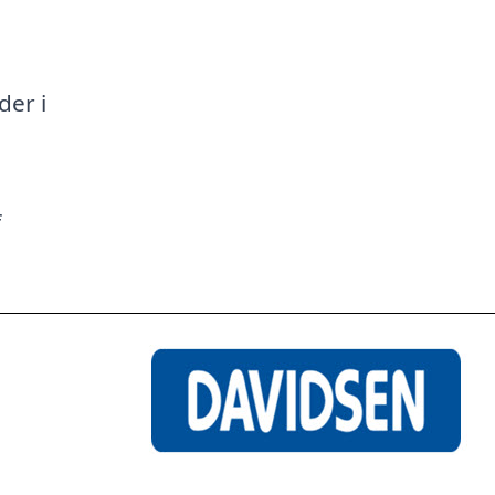
a
der i
f