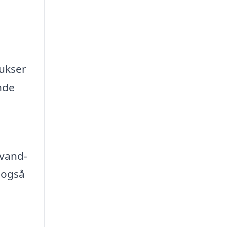
bukser
nde
 vand-
 også