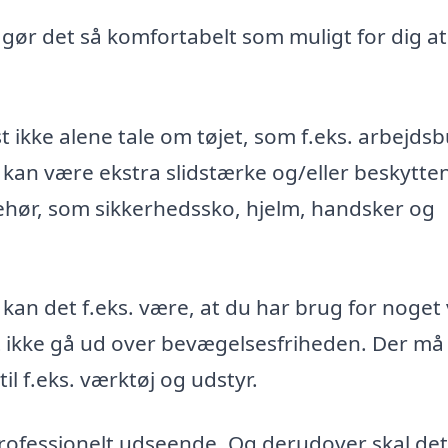
, gør det så komfortabelt som muligt for dig at
t ikke alene tale om tøjet, som f.eks. arbejds
 kan være ekstra slidstærke og/eller beskytte
ehør, som sikkerhedssko, hjelm, handsker og
 kan det f.eks. være, at du har brug for noget
st ikke gå ud over bevægelsesfriheden. Der må
l f.eks. værktøj og udstyr.
 professionelt udseende. Og derudover skal det