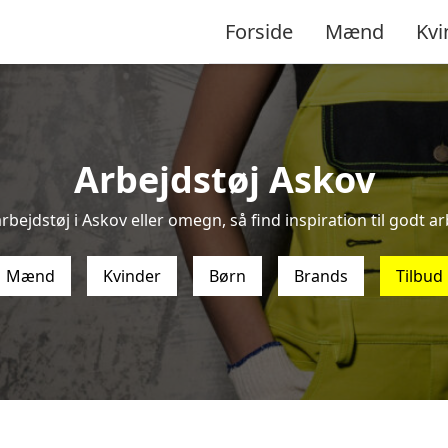
Forside
Mænd
Kvi
Arbejdstøj Askov
rbejdstøj i Askov eller omegn, så find inspiration til godt arb
Mænd
Kvinder
Børn
Brands
Tilbud