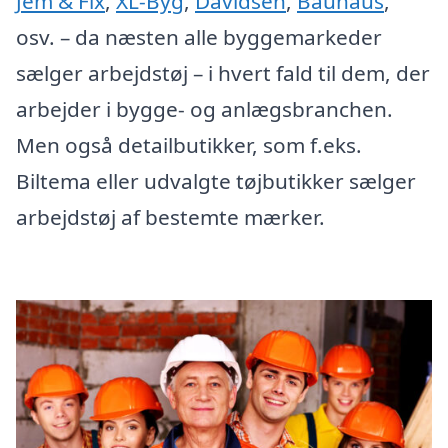
Jem & Fix
,
XL-Byg
,
Davidsen
,
Bauhaus
,
osv. – da næsten alle byggemarkeder
sælger arbejdstøj – i hvert fald til dem, der
arbejder i bygge- og anlægsbranchen.
Men også detailbutikker, som f.eks.
Biltema eller udvalgte tøjbutikker sælger
arbejdstøj af bestemte mærker.