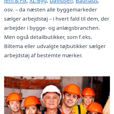
Jem & Fix
,
XL-Byg
,
Davidsen
,
Bauhaus
,
osv. – da næsten alle byggemarkeder
sælger arbejdstøj – i hvert fald til dem, der
arbejder i bygge- og anlægsbranchen.
Men også detailbutikker, som f.eks.
Biltema eller udvalgte tøjbutikker sælger
arbejdstøj af bestemte mærker.