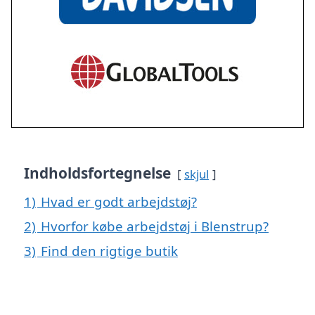
Indholdsfortegnelse
skjul
1)
Hvad er godt arbejdstøj?
2)
Hvorfor købe arbejdstøj i Blenstrup?
3)
Find den rigtige butik