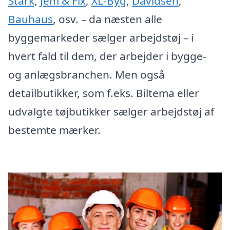
Stark
,
Jem & Fix
,
XL-Byg
,
Davidsen
,
Bauhaus
, osv. – da næsten alle
byggemarkeder sælger arbejdstøj – i
hvert fald til dem, der arbejder i bygge-
og anlægsbranchen. Men også
detailbutikker, som f.eks. Biltema eller
udvalgte tøjbutikker sælger arbejdstøj af
bestemte mærker.