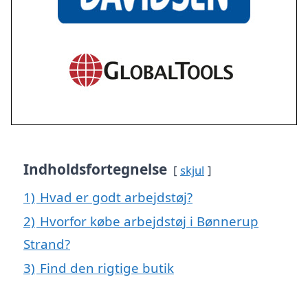
Indholdsfortegnelse
skjul
1)
Hvad er godt arbejdstøj?
2)
Hvorfor købe arbejdstøj i Bønnerup
Strand?
3)
Find den rigtige butik