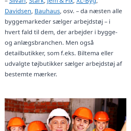
–
Silvan
,
Stark
,
Jem & Fix
,
XL-Byg
,
Davidsen
,
Bauhaus
, osv. – da næsten alle
byggemarkeder sælger arbejdstøj – i
hvert fald til dem, der arbejder i bygge-
og anlægsbranchen. Men også
detailbutikker, som f.eks. Biltema eller
udvalgte tøjbutikker sælger arbejdstøj af
bestemte mærker.