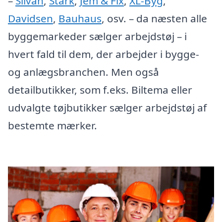
–
Silvan
,
Stark
,
Jem & Fix
,
XL-Byg
,
Davidsen
,
Bauhaus
, osv. – da næsten alle
byggemarkeder sælger arbejdstøj – i
hvert fald til dem, der arbejder i bygge-
og anlægsbranchen. Men også
detailbutikker, som f.eks. Biltema eller
udvalgte tøjbutikker sælger arbejdstøj af
bestemte mærker.