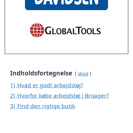
Indholdsfortegnelse
skjul
1)
Hvad er godt arbejdstøj?
2)
Hvorfor købe arbejdstøj i Broager?
3)
Find den rigtige butik