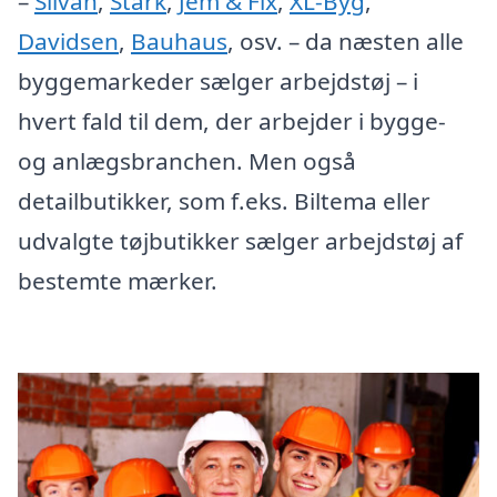
–
Silvan
,
Stark
,
Jem & Fix
,
XL-Byg
,
Davidsen
,
Bauhaus
, osv. – da næsten alle
byggemarkeder sælger arbejdstøj – i
hvert fald til dem, der arbejder i bygge-
og anlægsbranchen. Men også
detailbutikker, som f.eks. Biltema eller
udvalgte tøjbutikker sælger arbejdstøj af
bestemte mærker.