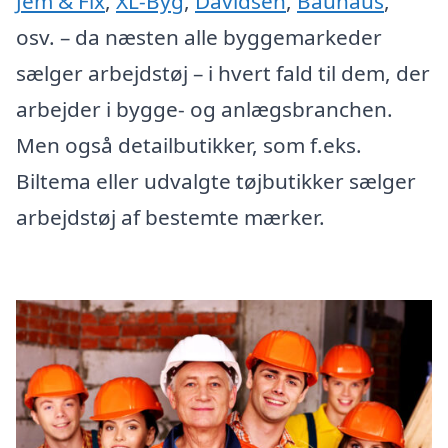
Jem & Fix
,
XL-Byg
,
Davidsen
,
Bauhaus
,
osv. – da næsten alle byggemarkeder
sælger arbejdstøj – i hvert fald til dem, der
arbejder i bygge- og anlægsbranchen.
Men også detailbutikker, som f.eks.
Biltema eller udvalgte tøjbutikker sælger
arbejdstøj af bestemte mærker.