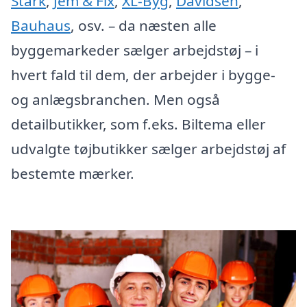
Stark
,
Jem & Fix
,
XL-Byg
,
Davidsen
,
Bauhaus
, osv. – da næsten alle
byggemarkeder sælger arbejdstøj – i
hvert fald til dem, der arbejder i bygge-
og anlægsbranchen. Men også
detailbutikker, som f.eks. Biltema eller
udvalgte tøjbutikker sælger arbejdstøj af
bestemte mærker.