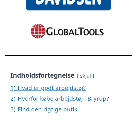
Indholdsfortegnelse
skjul
1)
Hvad er godt arbejdstøj?
2)
Hvorfor købe arbejdstøj i Bryrup?
3)
Find den rigtige butik