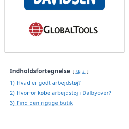
Indholdsfortegnelse
skjul
1)
Hvad er godt arbejdstøj?
2)
Hvorfor købe arbejdstøj i Dalbyover?
3)
Find den rigtige butik