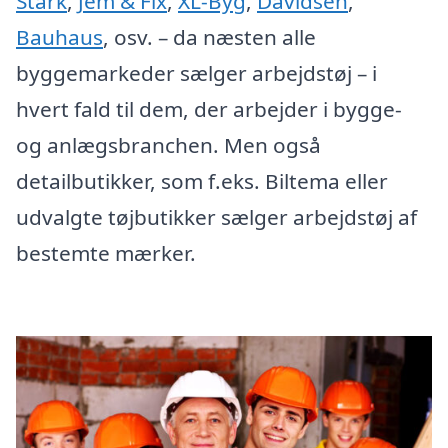
Stark
,
Jem & Fix
,
XL-Byg
,
Davidsen
,
Bauhaus
, osv. – da næsten alle
byggemarkeder sælger arbejdstøj – i
hvert fald til dem, der arbejder i bygge-
og anlægsbranchen. Men også
detailbutikker, som f.eks. Biltema eller
udvalgte tøjbutikker sælger arbejdstøj af
bestemte mærker.