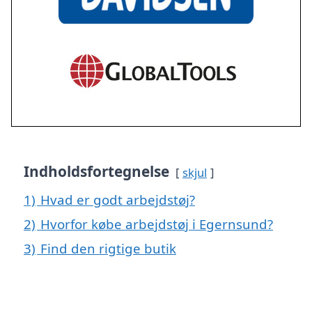
Indholdsfortegnelse
skjul
1)
Hvad er godt arbejdstøj?
2)
Hvorfor købe arbejdstøj i Egernsund?
3)
Find den rigtige butik