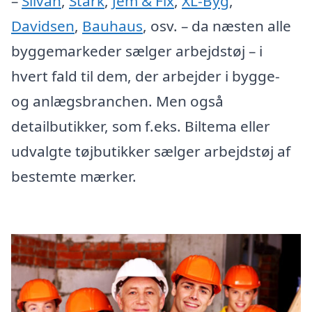
–
Silvan
,
Stark
,
Jem & Fix
,
XL-Byg
,
Davidsen
,
Bauhaus
, osv. – da næsten alle
byggemarkeder sælger arbejdstøj – i
hvert fald til dem, der arbejder i bygge-
og anlægsbranchen. Men også
detailbutikker, som f.eks. Biltema eller
udvalgte tøjbutikker sælger arbejdstøj af
bestemte mærker.