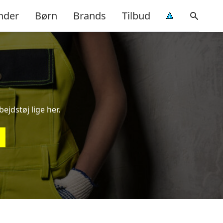
nder
Børn
Brands
Tilbud
bejdstøj lige her.