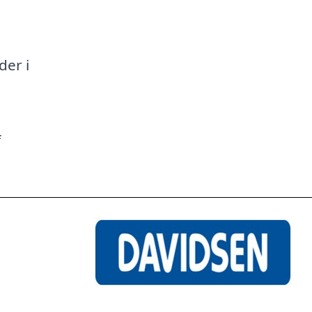
a
der i
f