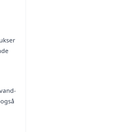
bukser
nde
 vand-
 også