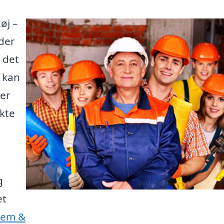
øj –
der
 det
e kan
 er
kte
g
et
Jem &