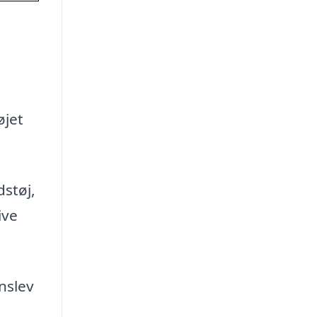
øjet
dstøj,
ive
nslev
l