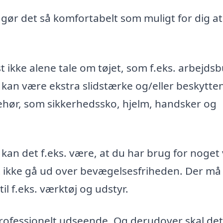
, gør det så komfortabelt som muligt for dig at
t ikke alene tale om tøjet, som f.eks. arbejds
 kan være ekstra slidstærke og/eller beskytte
ehør, som sikkerhedssko, hjelm, handsker og
 kan det f.eks. være, at du har brug for noget
st ikke gå ud over bevægelsesfriheden. Der må
l f.eks. værktøj og udstyr.
 professionelt udseende. Og derudover skal det