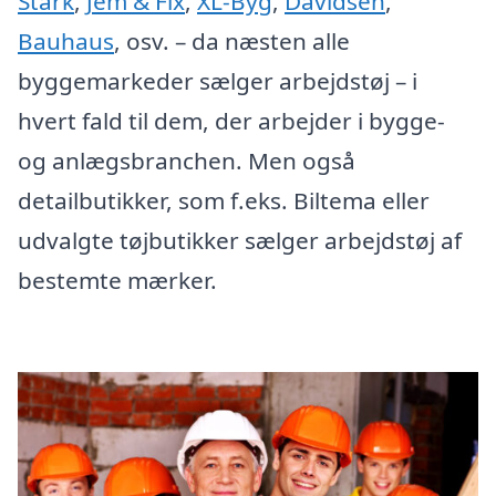
Stark
,
Jem & Fix
,
XL-Byg
,
Davidsen
,
Bauhaus
, osv. – da næsten alle
byggemarkeder sælger arbejdstøj – i
hvert fald til dem, der arbejder i bygge-
og anlægsbranchen. Men også
detailbutikker, som f.eks. Biltema eller
udvalgte tøjbutikker sælger arbejdstøj af
bestemte mærker.