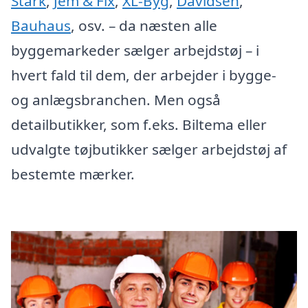
Stark
,
Jem & Fix
,
XL-Byg
,
Davidsen
,
Bauhaus
, osv. – da næsten alle
byggemarkeder sælger arbejdstøj – i
hvert fald til dem, der arbejder i bygge-
og anlægsbranchen. Men også
detailbutikker, som f.eks. Biltema eller
udvalgte tøjbutikker sælger arbejdstøj af
bestemte mærker.