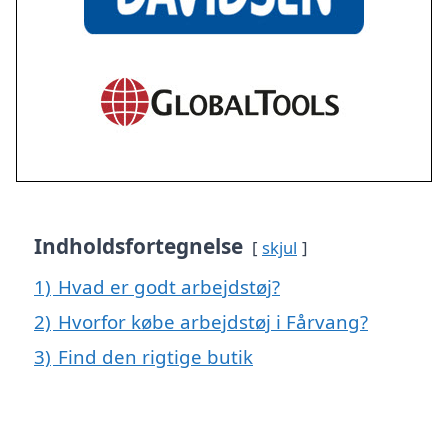
Indholdsfortegnelse
skjul
1)
Hvad er godt arbejdstøj?
2)
Hvorfor købe arbejdstøj i Fårvang?
3)
Find den rigtige butik