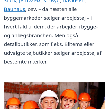
Stark
,
Jem & Fix
,
XL-Byg
,
Davidsen
,
Bauhaus
, osv. – da næsten alle
byggemarkeder sælger arbejdstøj – i
hvert fald til dem, der arbejder i bygge-
og anlægsbranchen. Men også
detailbutikker, som f.eks. Biltema eller
udvalgte tøjbutikker sælger arbejdstøj af
bestemte mærker.