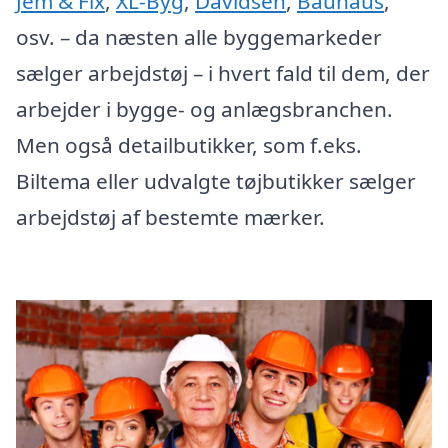
Jem & Fix
,
XL-Byg
,
Davidsen
,
Bauhaus
,
osv. – da næsten alle byggemarkeder
sælger arbejdstøj – i hvert fald til dem, der
arbejder i bygge- og anlægsbranchen.
Men også detailbutikker, som f.eks.
Biltema eller udvalgte tøjbutikker sælger
arbejdstøj af bestemte mærker.