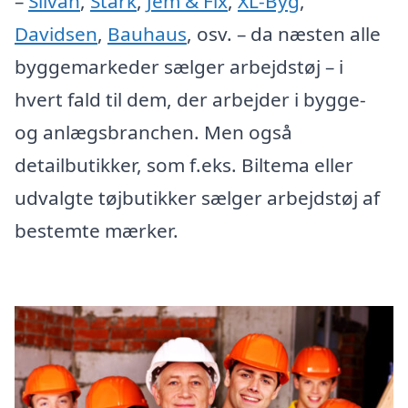
–
Silvan
,
Stark
,
Jem & Fix
,
XL-Byg
,
Davidsen
,
Bauhaus
, osv. – da næsten alle
byggemarkeder sælger arbejdstøj – i
hvert fald til dem, der arbejder i bygge-
og anlægsbranchen. Men også
detailbutikker, som f.eks. Biltema eller
udvalgte tøjbutikker sælger arbejdstøj af
bestemte mærker.