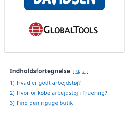
Indholdsfortegnelse
skjul
1)
Hvad er godt arbejdstøj?
2)
Hvorfor købe arbejdstøj i Fruering?
3)
Find den rigtige butik