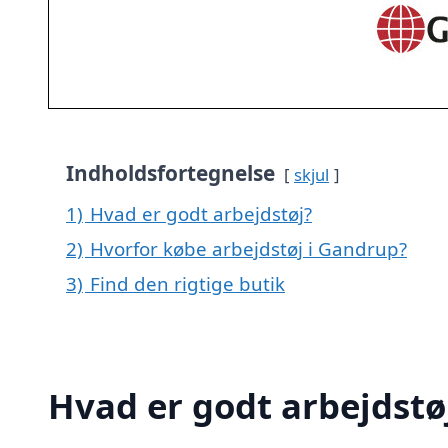
Indholdsfortegnelse
skjul
1)
Hvad er godt arbejdstøj?
2)
Hvorfor købe arbejdstøj i Gandrup?
3)
Find den rigtige butik
Hvad er godt arbejdstø