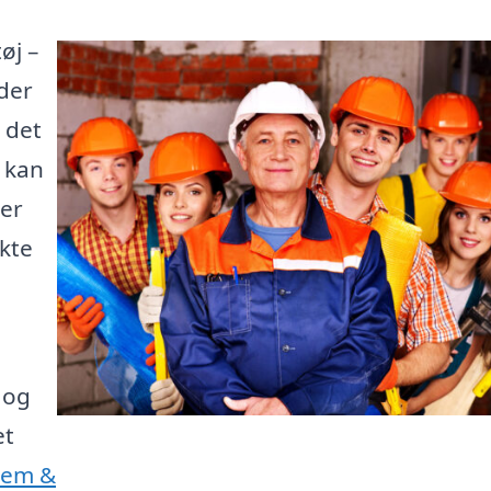
øj –
der
 det
e kan
 er
kte
 og
et
Jem &