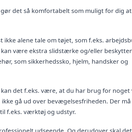
, gør det så komfortabelt som muligt for dig at
t ikke alene tale om tøjet, som f.eks. arbejds
 kan være ekstra slidstærke og/eller beskytte
ehør, som sikkerhedssko, hjelm, handsker og
 kan det f.eks. være, at du har brug for noget
st ikke gå ud over bevægelsesfriheden. Der må
l f.eks. værktøj og udstyr.
 professionelt udseende. Og derudover skal det