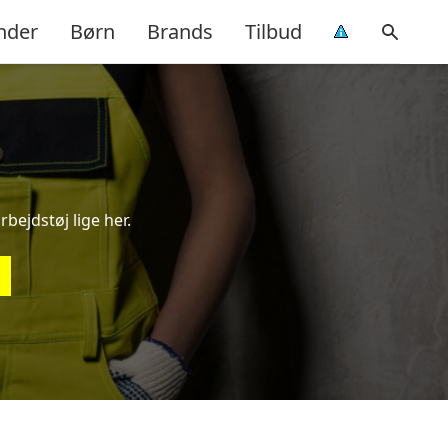
nder
Børn
Brands
Tilbud
rbejdstøj lige her.