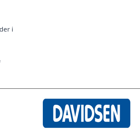
a
der i
f