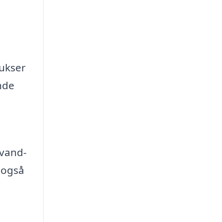
bukser
nde
 vand-
 også