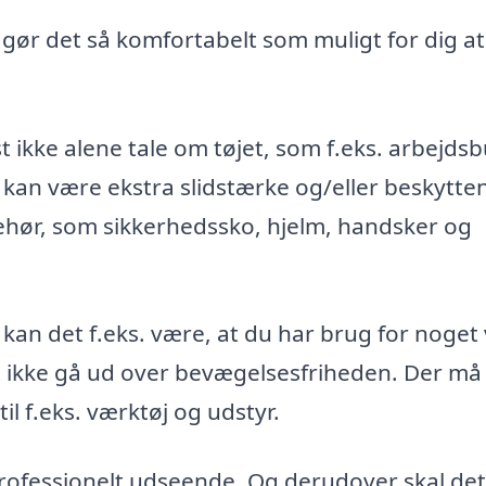
, gør det så komfortabelt som muligt for dig at
t ikke alene tale om tøjet, som f.eks. arbejds
 kan være ekstra slidstærke og/eller beskytte
ehør, som sikkerhedssko, hjelm, handsker og
 kan det f.eks. være, at du har brug for noget
st ikke gå ud over bevægelsesfriheden. Der må
l f.eks. værktøj og udstyr.
 professionelt udseende. Og derudover skal det