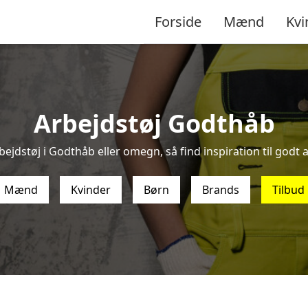
Forside
Mænd
Kvi
Arbejdstøj Godthåb
ejdstøj i Godthåb eller omegn, så find inspiration til godt a
Mænd
Kvinder
Børn
Brands
Tilbud