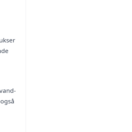
bukser
nde
 vand-
 også