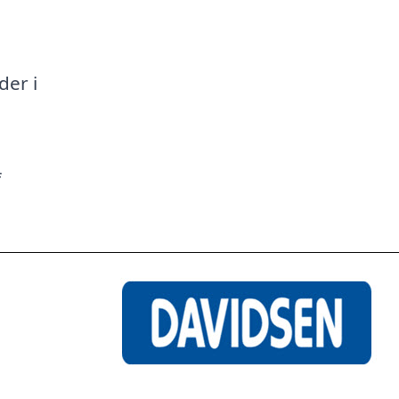
a
der i
f