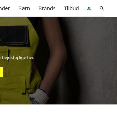
nder
Børn
Brands
Tilbud
rbejdstøj lige her.