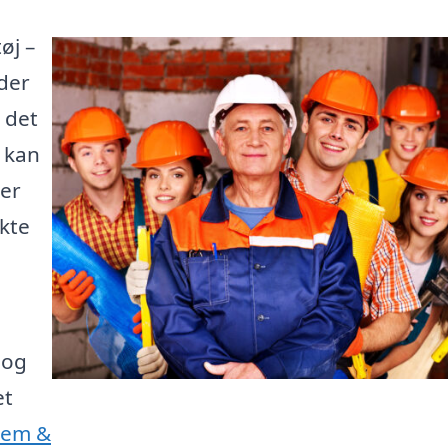
øj –
der
 det
e kan
 er
kte
 og
et
Jem &