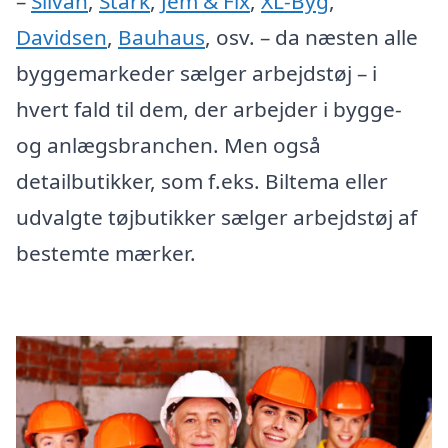
–
Silvan
,
Stark
,
Jem & Fix
,
XL-Byg
,
Davidsen
,
Bauhaus
, osv. – da næsten alle
byggemarkeder sælger arbejdstøj – i
hvert fald til dem, der arbejder i bygge-
og anlægsbranchen. Men også
detailbutikker, som f.eks. Biltema eller
udvalgte tøjbutikker sælger arbejdstøj af
bestemte mærker.