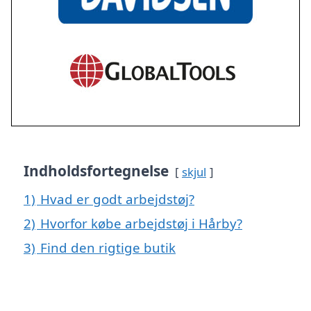
Indholdsfortegnelse
skjul
1)
Hvad er godt arbejdstøj?
2)
Hvorfor købe arbejdstøj i Hårby?
3)
Find den rigtige butik