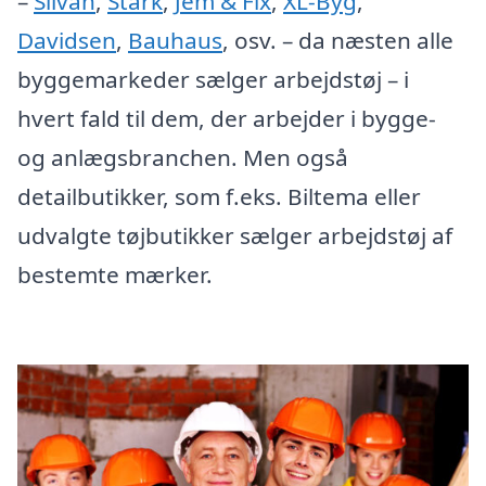
–
Silvan
,
Stark
,
Jem & Fix
,
XL-Byg
,
Davidsen
,
Bauhaus
, osv. – da næsten alle
byggemarkeder sælger arbejdstøj – i
hvert fald til dem, der arbejder i bygge-
og anlægsbranchen. Men også
detailbutikker, som f.eks. Biltema eller
udvalgte tøjbutikker sælger arbejdstøj af
bestemte mærker.