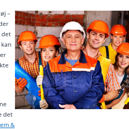
øj –
der
 det
e kan
 er
kte
une
e det
Jem &