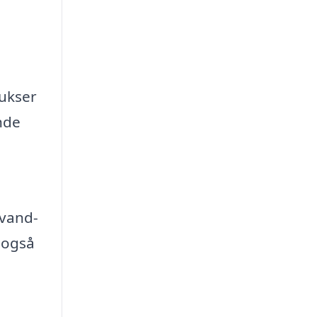
bukser
nde
 vand-
 også