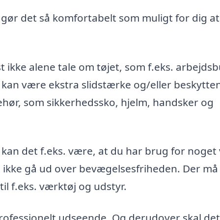
, gør det så komfortabelt som muligt for dig at
t ikke alene tale om tøjet, som f.eks. arbejds
 kan være ekstra slidstærke og/eller beskytte
ehør, som sikkerhedssko, hjelm, handsker og
 kan det f.eks. være, at du har brug for noget
st ikke gå ud over bevægelsesfriheden. Der må
l f.eks. værktøj og udstyr.
 professionelt udseende. Og derudover skal det