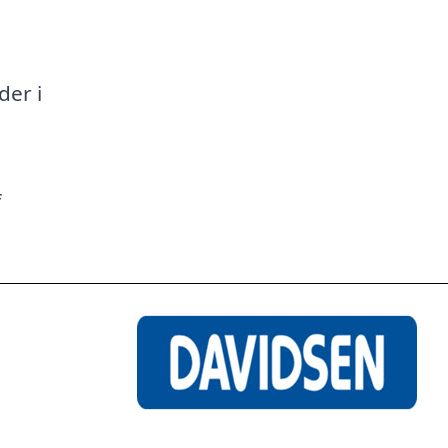
a
der i
f