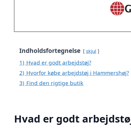
Indholdsfortegnelse
skjul
1)
Hvad er godt arbejdstøj?
2)
Hvorfor købe arbejdstøj i Hammershøj?
3)
Find den rigtige butik
Hvad er godt arbejdstø