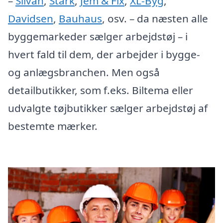
–
Silvan
,
Stark
,
Jem & Fix
,
XL-Byg
,
Davidsen
,
Bauhaus
, osv. – da næsten alle
byggemarkeder sælger arbejdstøj – i
hvert fald til dem, der arbejder i bygge-
og anlægsbranchen. Men også
detailbutikker, som f.eks. Biltema eller
udvalgte tøjbutikker sælger arbejdstøj af
bestemte mærker.