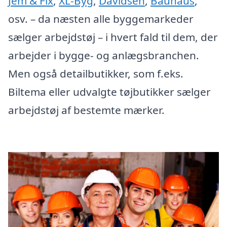
Jem & Fix
,
XL-Byg
,
Davidsen
,
Bauhaus
,
osv. – da næsten alle byggemarkeder
sælger arbejdstøj – i hvert fald til dem, der
arbejder i bygge- og anlægsbranchen.
Men også detailbutikker, som f.eks.
Biltema eller udvalgte tøjbutikker sælger
arbejdstøj af bestemte mærker.