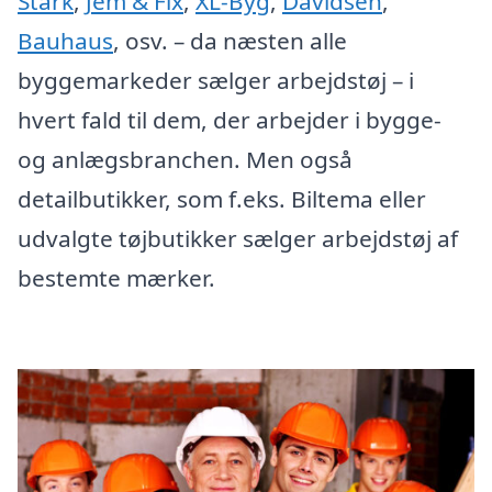
Stark
,
Jem & Fix
,
XL-Byg
,
Davidsen
,
Bauhaus
, osv. – da næsten alle
byggemarkeder sælger arbejdstøj – i
hvert fald til dem, der arbejder i bygge-
og anlægsbranchen. Men også
detailbutikker, som f.eks. Biltema eller
udvalgte tøjbutikker sælger arbejdstøj af
bestemte mærker.