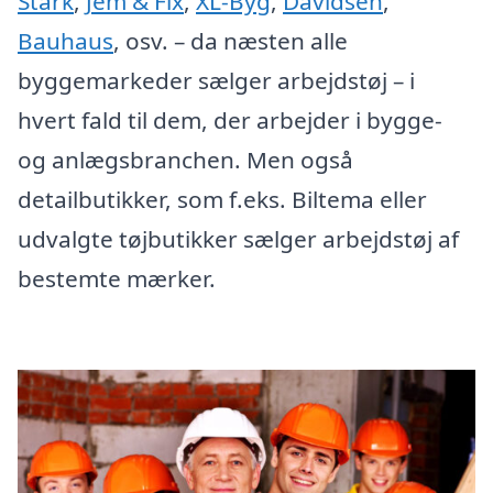
Stark
,
Jem & Fix
,
XL-Byg
,
Davidsen
,
Bauhaus
, osv. – da næsten alle
byggemarkeder sælger arbejdstøj – i
hvert fald til dem, der arbejder i bygge-
og anlægsbranchen. Men også
detailbutikker, som f.eks. Biltema eller
udvalgte tøjbutikker sælger arbejdstøj af
bestemte mærker.