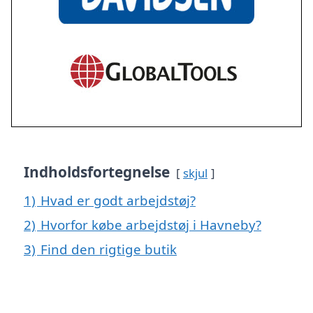
Indholdsfortegnelse
skjul
1)
Hvad er godt arbejdstøj?
2)
Hvorfor købe arbejdstøj i Havneby?
3)
Find den rigtige butik