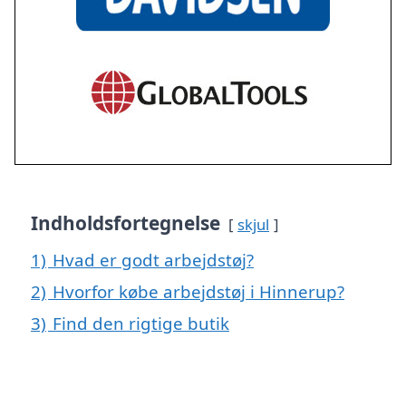
Indholdsfortegnelse
skjul
1)
Hvad er godt arbejdstøj?
2)
Hvorfor købe arbejdstøj i Hinnerup?
3)
Find den rigtige butik