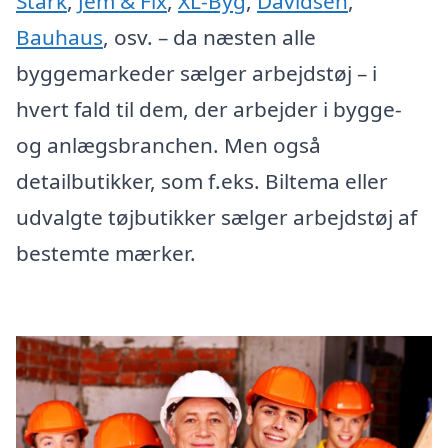
Stark
,
Jem & Fix
,
XL-Byg
,
Davidsen
,
Bauhaus
, osv. – da næsten alle
byggemarkeder sælger arbejdstøj – i
hvert fald til dem, der arbejder i bygge-
og anlægsbranchen. Men også
detailbutikker, som f.eks. Biltema eller
udvalgte tøjbutikker sælger arbejdstøj af
bestemte mærker.