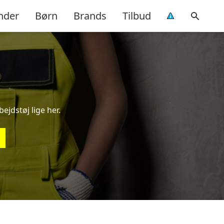
nder
Børn
Brands
Tilbud
ejdstøj lige her.