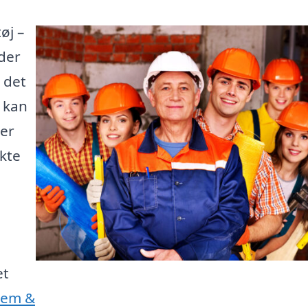
øj –
der
 det
e kan
 er
kte
et
Jem &