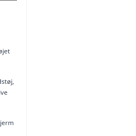
øjet
støj,
ive
Hjerm
l