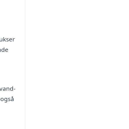
bukser
nde
 vand-
 også