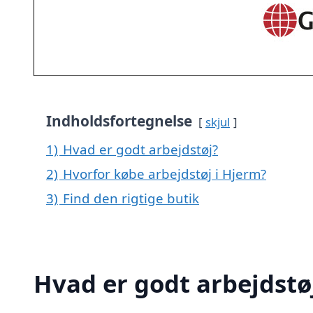
Indholdsfortegnelse
skjul
1)
Hvad er godt arbejdstøj?
2)
Hvorfor købe arbejdstøj i Hjerm?
3)
Find den rigtige butik
Hvad er godt arbejdstø