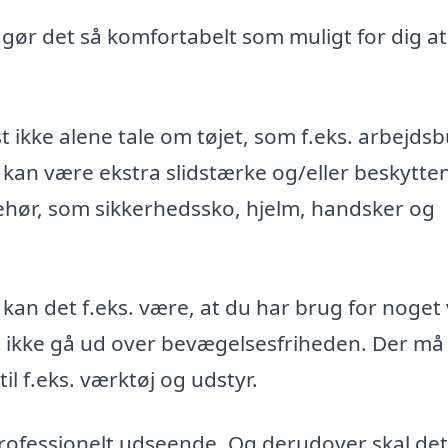
, gør det så komfortabelt som muligt for dig at
t ikke alene tale om tøjet, som f.eks. arbejds
 kan være ekstra slidstærke og/eller beskytte
ehør, som sikkerhedssko, hjelm, handsker og
 kan det f.eks. være, at du har brug for noget
st ikke gå ud over bevægelsesfriheden. Der må
l f.eks. værktøj og udstyr.
 professionelt udseende. Og derudover skal det