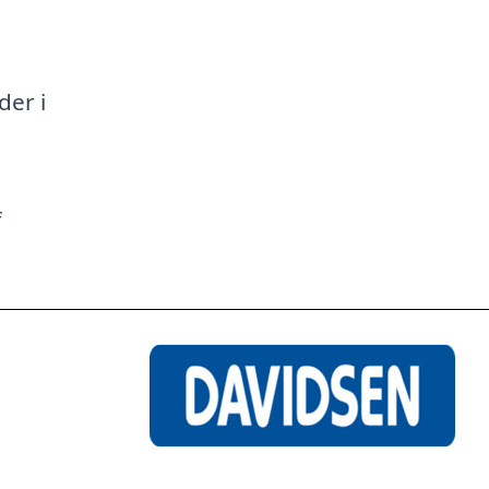
a
der i
f