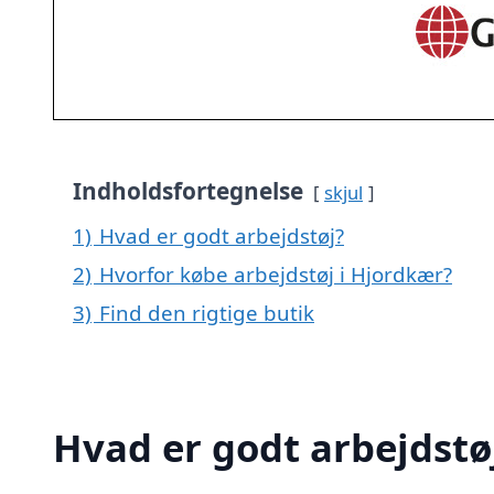
Indholdsfortegnelse
skjul
1)
Hvad er godt arbejdstøj?
2)
Hvorfor købe arbejdstøj i Hjordkær?
3)
Find den rigtige butik
Hvad er godt arbejdstø