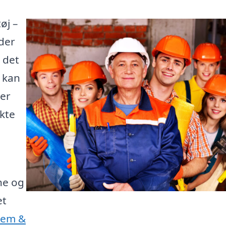
øj –
der
 det
e kan
 er
kte
ne og
et
Jem &