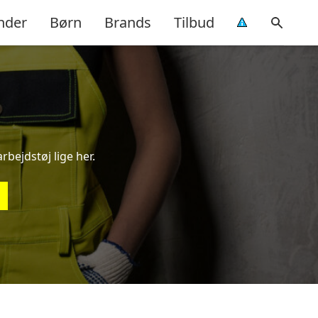
nder
Børn
Brands
Tilbud
rbejdstøj lige her.