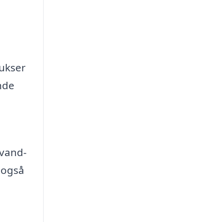
bukser
nde
 vand-
 også