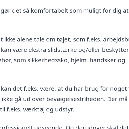
, gør det så komfortabelt som muligt for dig at
t ikke alene tale om tøjet, som f.eks. arbejds
 kan være ekstra slidstærke og/eller beskytte
ehør, som sikkerhedssko, hjelm, handsker og
 kan det f.eks. være, at du har brug for noget
st ikke gå ud over bevægelsesfriheden. Der må
l f.eks. værktøj og udstyr.
 professionelt udseende. Og derudover skal det