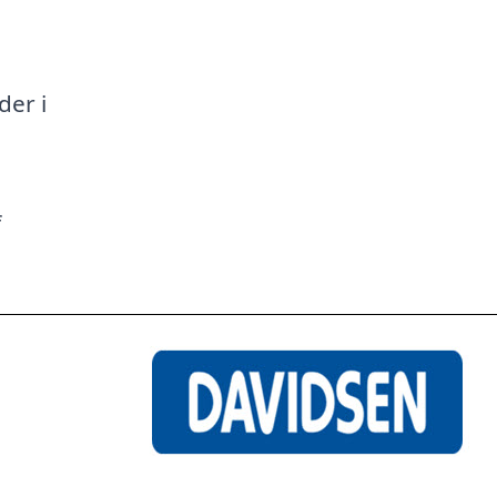
a
der i
f