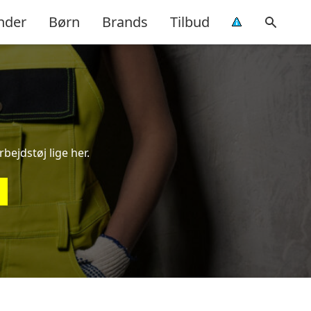
nder
Børn
Brands
Tilbud
bejdstøj lige her.