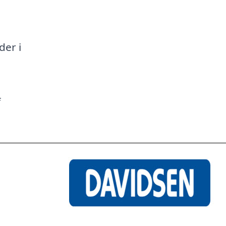
a
der i
f