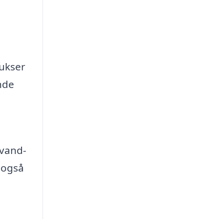
bukser
nde
 vand-
 også