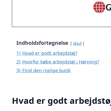
Indholdsfortegnelse
skjul
1)
Hvad er godt arbejdstøj?
2)
Hvorfor købe arbejdstøj i Hørning?
3)
Find den rigtige butik
Hvad er godt arbejdstø