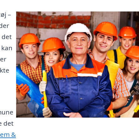
øj –
der
 det
e kan
 er
kte
mune
e det
Jem &