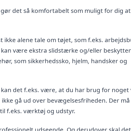
, gør det så komfortabelt som muligt for dig at
t ikke alene tale om tøjet, som f.eks. arbejds
 kan være ekstra slidstærke og/eller beskytte
ehør, som sikkerhedssko, hjelm, handsker og
 kan det f.eks. være, at du har brug for noget
st ikke gå ud over bevægelsesfriheden. Der må
l f.eks. værktøj og udstyr.
 professionelt udseende. Og derudover skal det