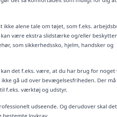
t ikke alene tale om tøjet, som f.eks. arbejds
 kan være ekstra slidstærke og/eller beskytte
ehør, som sikkerhedssko, hjelm, handsker og
 kan det f.eks. være, at du har brug for noget
st ikke gå ud over bevægelsesfriheden. Der må
l f.eks. værktøj og udstyr.
 professionelt udseende. Og derudover skal det
e bestemte lovkrav.