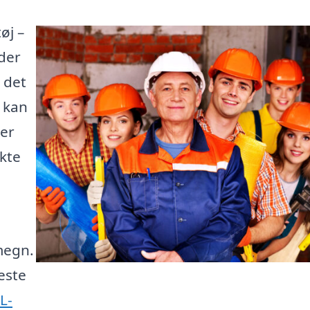
øj –
der
 det
e kan
 er
kte
megn.
este
L-