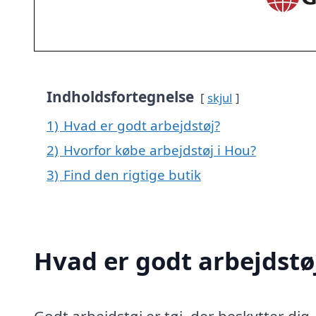
Indholdsfortegnelse
skjul
1)
Hvad er godt arbejdstøj?
2)
Hvorfor købe arbejdstøj i Hou?
3)
Find den rigtige butik
Hvad er godt arbejdstø
Godt arbejdstøj er tøj, der beskytter dig