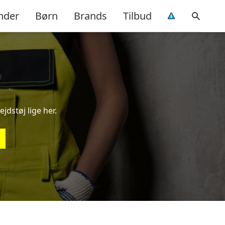
nder
Børn
Brands
Tilbud
jdstøj lige her.