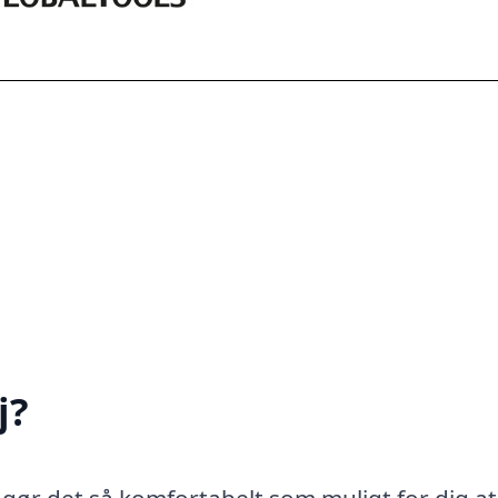
j?
, gør det så komfortabelt som muligt for dig at