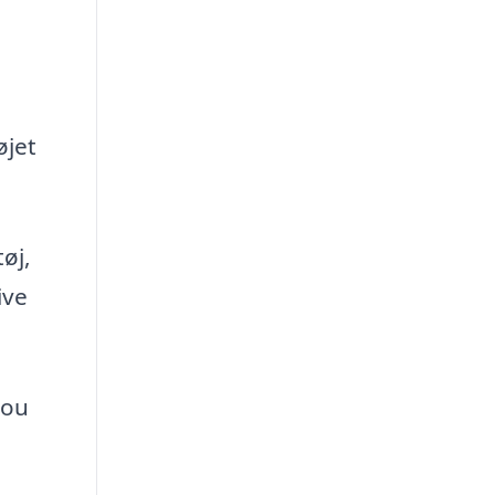
øjet
øj,
ive
Hou
l