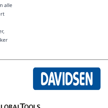
n alle
rt
r,
kker