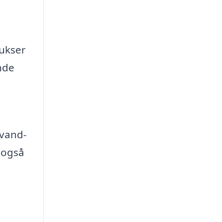
bukser
nde
 vand-
 også