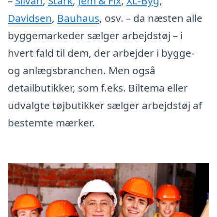
–
Silvan
,
Stark
,
Jem & Fix
,
XL-Byg
,
Davidsen
,
Bauhaus
, osv. – da næsten alle
byggemarkeder sælger arbejdstøj – i
hvert fald til dem, der arbejder i bygge-
og anlægsbranchen. Men også
detailbutikker, som f.eks. Biltema eller
udvalgte tøjbutikker sælger arbejdstøj af
bestemte mærker.