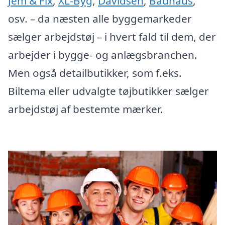
Jem & Fix
,
XL-Byg
,
Davidsen
,
Bauhaus
,
osv. – da næsten alle byggemarkeder
sælger arbejdstøj – i hvert fald til dem, der
arbejder i bygge- og anlægsbranchen.
Men også detailbutikker, som f.eks.
Biltema eller udvalgte tøjbutikker sælger
arbejdstøj af bestemte mærker.