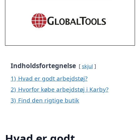
Indholdsfortegnelse
skjul
1)
Hvad er godt arbejdstøj?
2)
Hvorfor købe arbejdstøj i Karby?
3)
Find den rigtige butik
Hvad er godt