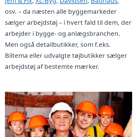
Jem & Fix
,
XL-Byg
,
Davidsen
,
Bauhaus
,
osv. – da næsten alle byggemarkeder
sælger arbejdstøj – i hvert fald til dem, der
arbejder i bygge- og anlægsbranchen.
Men også detailbutikker, som f.eks.
Biltema eller udvalgte tøjbutikker sælger
arbejdstøj af bestemte mærker.