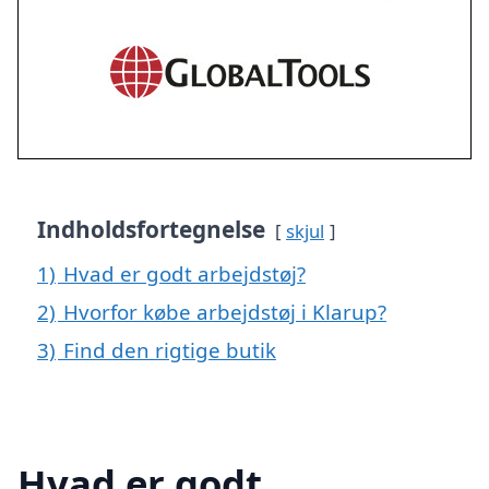
Indholdsfortegnelse
skjul
1)
Hvad er godt arbejdstøj?
2)
Hvorfor købe arbejdstøj i Klarup?
3)
Find den rigtige butik
Hvad er godt